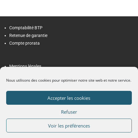
Comptabilité BTP
Retenue de garantie
Compte prorata
Mentions légales
Politique de confidentialité
Nous utilisons des cookies pour optimiser notre site web et notre service.
Contact
Accepter les cookies
Membre de l'ordre des experts comptables
Refuser
Voir les préférences