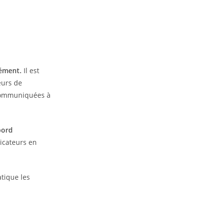
sément.
Il est
eurs de
 communiquées à
bord
icateurs en
tique les