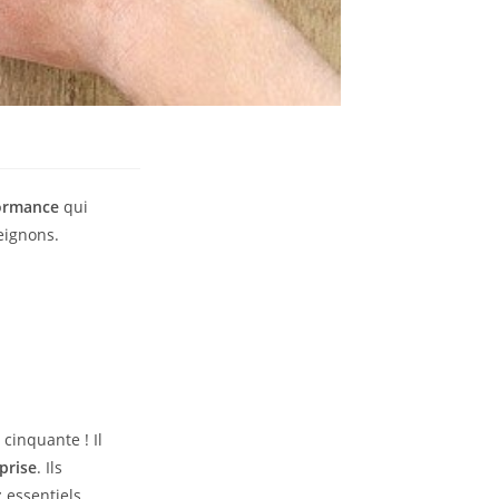
formance
qui
eignons.
cinquante ! Il
prise
. Ils
essentiels.