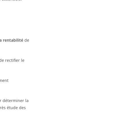
a rentabilité
de
e rectifier le
ment
r déterminer la
près étude des