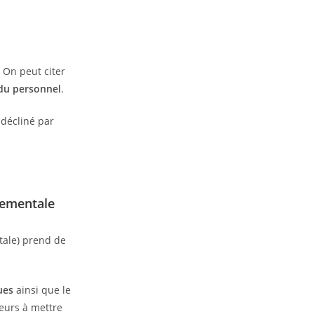
 On peut citer
du personnel
.
 décliné par
nementale
tale) prend de
ues
ainsi que le
leurs à mettre