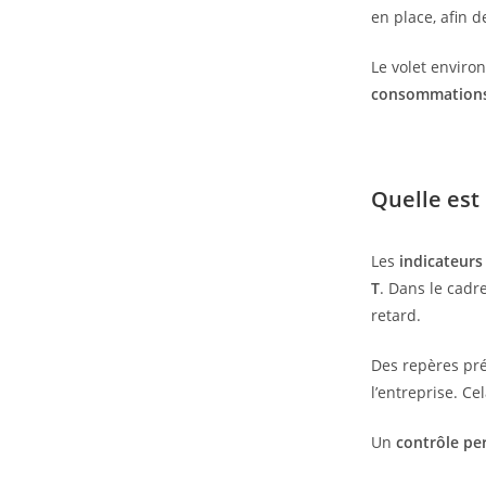
en place, afin 
Le volet enviro
consommations
Quelle est 
Les
indicateur
T
. Dans le cadr
retard.
Des repères pré
l’entreprise. C
Un
contrôle p