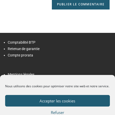
Comptabilité BTP
Retenue de garantie
Compte prorata
Mentions légales
Politique de confidentialité
Nous utilisons des cookies pour optimiser notre site web et notre service.
Contact
Accepter les cookies
Membre de l'ordre des experts comptables
Refuser